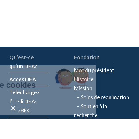
Qu’est-ce
Fondation
qu’un DEA?
Mot du président
Accès DEA
Histoire
Mission
Téléchargez
– Soins de réanimation
l’appli DEA-
– Soutien à la
QUÉBEC
recherche
Enregistrez un
Équipe
DEA
Partenaires