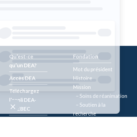
Qu’est-ce
Fondation
qu’un DEA?
Mot du président
Accès DEA
Histoire
Mission
Téléchargez
– Soins de réanimation
l’appli DEA-
– Soutien à la
QUÉBEC
recherche
Enregistrez un
Équipe
DEA
Partenaires